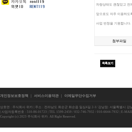
차량상태도 괜찮았고 전
앞으로도 자주 이용하도
사업 번창을 기원합니다.
첨부파일
개인정보보호정책
|
서비스이용약관
|
이메일무단수집거부
상호면 : 주식회사 위카
|
주소 : 전라남도 화순군 화순읍 일심4길 2-1/ 강남점: 서울특별시 강남구
|
사업자등록번호 : 510-86-01723
|
TEL 1599-2459 / 032-746-7932 / 010-6644-7932
|
E-MAIL
Copyright (c) 2023 주식회사 위카. All Right Reserved.