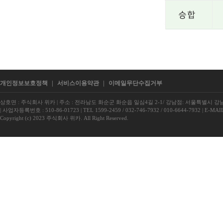
개인정보보호정책
|
서비스이용약관
|
이메일무단수집거부
상호면 : 주식회사 위카
|
주소 : 전라남도 화순군 화순읍 일심4길 2-1/ 강남점: 서울특별시 강남구
|
사업자등록번호 : 510-86-01723
|
TEL 1599-2459 / 032-746-7932 / 010-6644-7932
|
E-MAIL
Copyright (c) 2023 주식회사 위카. All Right Reserved.